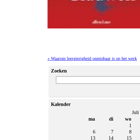
« Waarom leergierigheid onmisbaar is op het werk
Zoeken
Kalender
Juli
ma
di
wo
1
6
7
8
13
14
15