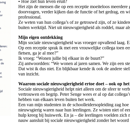
• Hoe ziet hun leven eruit?
Het zijn de mensen die op een receptie moeiteloos meerdere 
doorvragen, verder kijken dan de functie of het gedrag, en wi
professional.
Ze weten van hun collega’s of ze getrouwd zijn, of ze kind
buiten werktijd. Niet uit nieuwsgierigheid als roddel, maar a
Mijn eigen ontdekking
Mijn sociale nieuwsgierigheid was vroeger opvallend laag. E
Op een receptie sprak ik met een vrouwelijke collega toen ee
fietsen, ga je al mee?”
Ik vroeg: “Wonen jullie bij elkaar in de buurt?”
Zij antwoordden: “We wonen al jaren samen. We zijn een stel.
Dat wist ik dus niet. En blijkbaar kende ik ook de andere stel
van inzicht.
Waarom sociale nieuwsgierigheid ertoe doet – ook op he
Sociale nieuwsgierigheid helpt niet alleen om de sfeer te ver
vertrouwen en begrip. Peter Senge wees er al op dat collega
hebben van elkaars leven buiten het werk.
Een van mijn studenten in de schoolleidersopleiding zag ho
nieuwsgierig waren naar hun leerlingen. Ze wisten niet of een
hulp kreeg bij huiswerk. En ja – die leerlingen voelden zic
nauw aansluit bij sociale nieuwsgierigheid zonder het woord