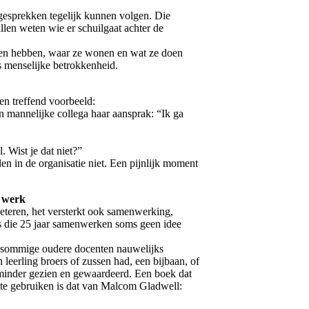
gesprekken tegelijk kunnen volgen. Die
llen weten wie er schuilgaat achter de
eren hebben, waar ze wonen en wat ze doen
ls menselijke betrokkenheid.
en treffend voorbeeld:
n mannelijke collega haar aansprak: “Ik ga
 Wist je dat niet?”
len in de organisatie niet. Een pijnlijk moment
t werk
beteren, het versterkt ook samenwerking,
’s die 25 jaar samenwerken soms geen idee
e sommige oudere docenten nauwelijks
 leerling broers of zussen had, een bijbaan, of
h minder gezien en gewaardeerd. Een boek dat
 te gebruiken is dat van Malcom Gladwell: