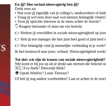
En jij? Hoe sociaal nieuwsgierig ben jij?
Denk eens na:
• Wat weet jij eigenlijk van je collega’s, medewerkers of le
• Vraag jij wel eens door naar wat mensen belangrijk vinden
• Toon jij oprechte interesse in de mens achter de functie?
👇 Reageer hieronder of stuur me een bericht:
👉 Herken jij verschillen in sociale nieuwsgierigheid op jo
👉 Heb jij een manager die hier juist heel goed of juist heel s
👉 Hoe belangrijk vind jij menselijke verbinding in je werk?
Ik ben benieuwd naar jouw verhaal. Nieuwsgierigheid werkt 
Tot slot: wie zijn de iconen van sociale nieuwsgierigheid?
Wie komt er bij jou op als je denkt aan mensen die bekend s
🇳🇱 Eva Jinek? Diewertje Blok?
🌍 Oprah Winfrey? Louis Theroux?
Of heb jij nog andere voorbeelden? Laat ze achter in de react