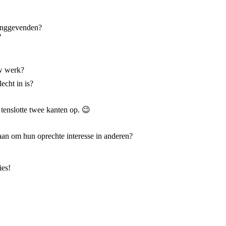
idinggevenden?
?
uw werk?
lecht in is?
tenslotte twee kanten op. 😉
taan om hun oprechte interesse in anderen?
ies!