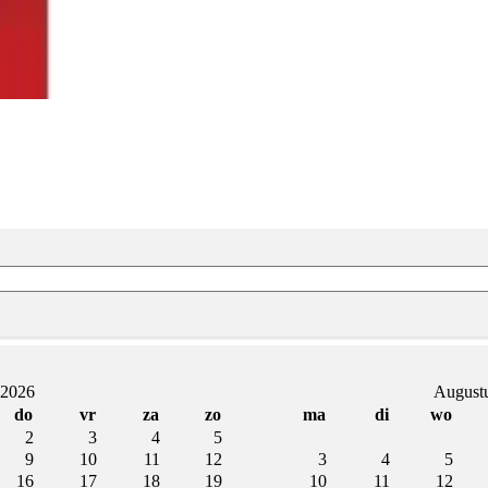
 2026
August
do
vr
za
zo
ma
di
wo
2
3
4
5
9
10
11
12
3
4
5
16
17
18
19
10
11
12