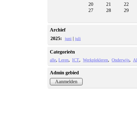
20
21
22
27
28
29
Archief
2025:
|
juni
juli
Categorieën
alle
Leren
ICT
Werkplekleren
Onderwijs
A
Admin gebied
Aanmelden