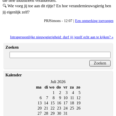
die hele industrieën veranderden.
🔍 Wie voeg jij toe aan dit rijtje? En hoe verandernieuwsgierig ben
jij eigenlijk zelf?
PRJSimons - 12:07 |
Een opmerking toevoegen
Intrapersoonlijke nieuwsgierigheid: durf jij jezelf echt aan te kijken? »
Zoeken
Kalender
Juli 2026
ma
di
wo
do
vr
za
zo
1
2
3
4
5
6
7
8
9
10
11
12
13
14
15
16
17
18
19
20
21
22
23
24
25
26
27
28
29
30
31