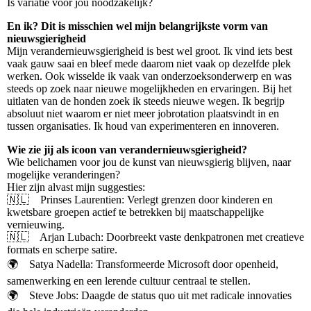
Is variatie voor jou noodzakelijk?
En ik? Dit is misschien wel mijn belangrijkste vorm van
nieuwsgierigheid
Mijn verandernieuwsgierigheid is best wel groot. Ik vind iets best
vaak gauw saai en bleef mede daarom niet vaak op dezelfde plek
werken. Ook wisselde ik vaak van onderzoeksonderwerp en was
steeds op zoek naar nieuwe mogelijkheden en ervaringen. Bij het
uitlaten van de honden zoek ik steeds nieuwe wegen. Ik begrijp
absoluut niet waarom er niet meer jobrotation plaatsvindt in en
tussen organisaties. Ik houd van experimenteren en innoveren.
Wie zie jij als icoon van verandernieuwsgierigheid?
Wie belichamen voor jou de kunst van nieuwsgierig blijven, naar
mogelijke veranderingen?
Hier zijn alvast mijn suggesties:
🇳🇱 Prinses Laurentien: Verlegt grenzen door kinderen en
kwetsbare groepen actief te betrekken bij maatschappelijke
vernieuwing.
🇳🇱 Arjan Lubach: Doorbreekt vaste denkpatronen met creatieve
formats en scherpe satire.
🌍 Satya Nadella: Transformeerde Microsoft door openheid,
samenwerking en een lerende cultuur centraal te stellen.
🌍 Steve Jobs: Daagde de status quo uit met radicale innovaties